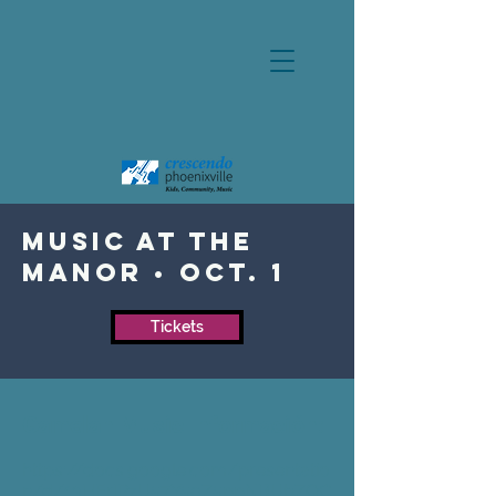
Music at the
Manor • Oct. 1
Tickets
Gamelan Music Información:
https://docs.google.com/presentatio
n/d/13HErIPzU57Y50Z5ppNBUbZQC