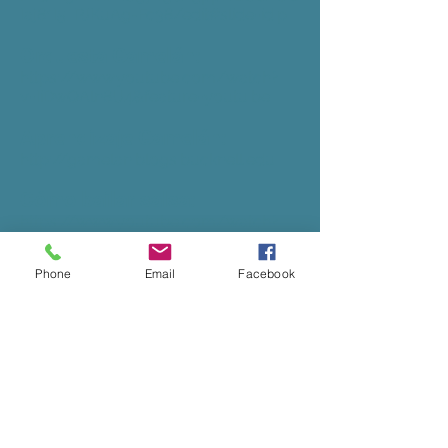
Iaj81I5_PJKuAg-Fc38/edit#slide=id.p
Orquesta Gamelán:
https://www.youtube.com/watch?
v=IiDwQAln8U4&feature=youtu.be
Aprendizaje Gamelán:
http://gamelan.blogs.bucknell.edu
Cómo bailar salsa:
https://www.youtube.com/watch?
v=EeadddebLKw&feature=youtu.be
Phone
Email
Facebook