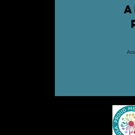
A
Ass