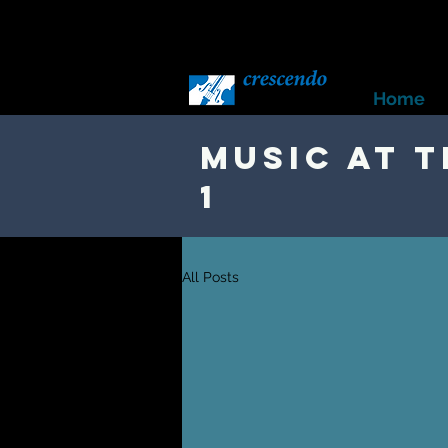
Home
Music at t
1
All Posts