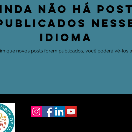
inda não há pos
publicados ness
idioma
im que novos posts forem publicados, você poderá vê-los a