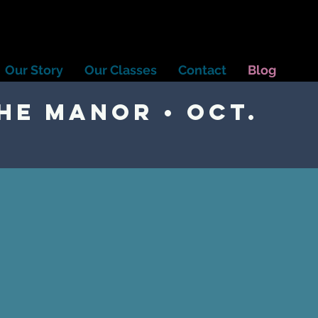
Our Story
Our Classes
Contact
Blog
he Manor • Oct.