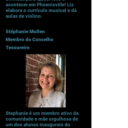
acontecer em Phoenixville! Liz
elabora o currículo musical e dá
aulas de violino.
Stéphanie Mullen
Membro do Conselho
Tesoureiro
Stephanie é um membro ativo da
comunidade e mãe orgulhosa de
um dos alunos inaugurais do