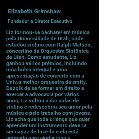
Elizabeth Grimshaw
Fundador e Diretor Executivo
Liz formou-se bacharel em música
pela Universidade de Utah, onde
estudou violino com Ralph Matson,
concertino da Orquestra Sinfônica
de Utah. Como estudante, Liz
ganhou vários prêmios, incluindo
uma bolsa integral e uma
apresentação de concerto com a
Univ.
a melhor orquestra da ersity.
Depois de se formar em direito e
exercer a advocacia por vários
anos, Liz voltou a dar aulas de
violino e redescobriu seu amor pela
música e pelo trabalho com jovens.
Liz acha que toda criança que quer
aprender um instrumento deveria
ser capaz de fazê-lo e ela está
animada para ajudar isso a